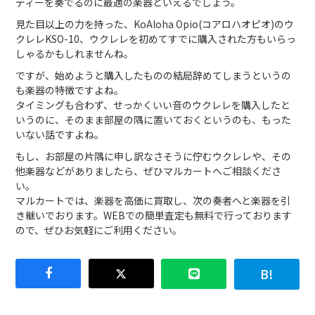
ディーを奏でるのに最適の楽器といえるでしょう。
見た目以上の力を持った、KoAloha Opio(コアロハオピオ)のウ
クレレKSO-10、ウクレレを初めてすでに購入された方もいらっ
しゃるかもしれませんね。
ですが、始めようと購入したものの結局辞めてしまうというの
も楽器の特徴ですよね。
タイミングも合わず、せっかくいい音のウクレレを購入したと
いうのに、そのまま部屋の隅に置いておくというのも、もった
いない話ですよね。
もし、お部屋の片隅に申し訳なさそうに佇むウクレレや、その
他楽器などがありましたら、ぜひマルカートへご相談くださ
い。
マルカートでは、楽器を高価に買取し、次の奏者へと楽器を引
き継いでおります。WEBでの簡単査定も無料で行っております
ので、ぜひお気軽にご利用ください。