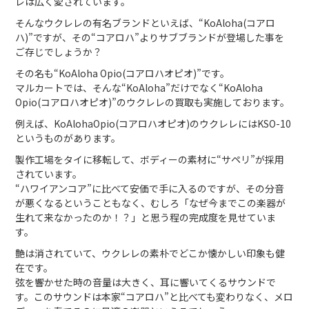
レは広く愛されています。
そんなウクレレの有名ブランドといえば、“KoAloha(コアロ
ハ)”ですが、その“コアロハ”よりサブブランドが登場した事を
ご存じでしょうか？
その名も“KoAloha Opio(コアロハオピオ)”です。
マルカートでは、そんな“KoAloha”だけでなく“KoAloha
Opio(コアロハオピオ)”のウクレレの買取も実施しております。
例えば、KoAlohaOpio(コアロハオピオ)のウクレレにはKSO-10
というものがあります。
製作工場をタイに移転して、ボディーの素材に“サペリ”が採用
されています。
“ハワイアンコア”に比べて安価で手に入るのですが、その分音
が悪くなるということもなく、むしろ「なぜ今までこの楽器が
生れて来なかったのか！？」と思う程の完成度を見せていま
す。
艶は消されていて、ウクレレの素朴でどこか懐かしい印象も健
在です。
弦を響かせた時の音量は大きく、耳に響いてくるサウンドで
す。このサウンドは本家“コアロハ”と比べても変わりなく、メロ