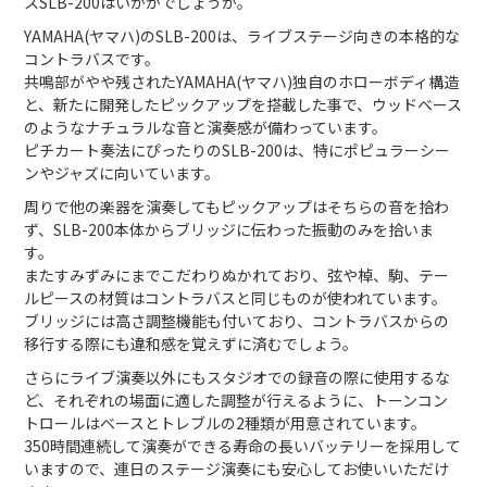
スSLB-200はいかがでしょうか。
YAMAHA(ヤマハ)のSLB-200は、ライブステージ向きの本格的な
コントラバスです。
共鳴部がやや残されたYAMAHA(ヤマハ)独自のホローボディ構造
と、新たに開発したピックアップを搭載した事で、ウッドベース
のようなナチュラルな音と演奏感が備わっています。
ピチカート奏法にぴったりのSLB-200は、特にポピュラーシー
ンやジャズに向いています。
周りで他の楽器を演奏してもピックアップはそちらの音を拾わ
ず、SLB-200本体からブリッジに伝わった振動のみを拾いま
す。
またすみずみにまでこだわりぬかれており、弦や棹、駒、テー
ルピースの材質はコントラバスと同じものが使われています。
ブリッジには高さ調整機能も付いており、コントラバスからの
移行する際にも違和感を覚えずに済むでしょう。
さらにライブ演奏以外にもスタジオでの録音の際に使用するな
ど、それぞれの場面に適した調整が行えるように、トーンコン
トロールはベースとトレブルの2種類が用意されています。
350時間連続して演奏ができる寿命の長いバッテリーを採用して
いますので、連日のステージ演奏にも安心してお使いいただけ