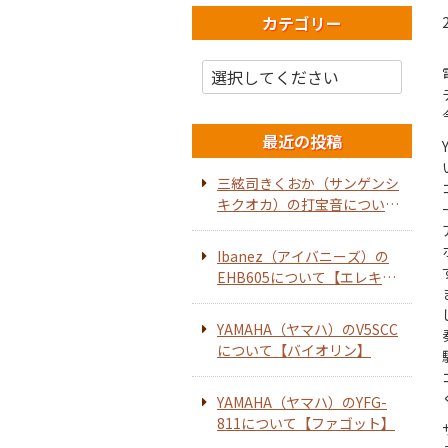
カテゴリー
最近の投稿
三絃司きくおか（サンゲンシ
キクオカ）の打宝音について
【ホーンスピーカー】
Ibanez（アイバニーズ）の
EHB605について【エレキベ
ース】
YAMAHA（ヤマハ）のV5SCC
について【バイオリン】
YAMAHA（ヤマハ）のYFG-
811について【ファゴット】