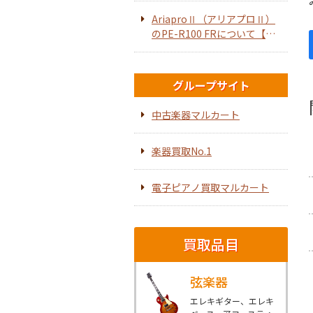
AriaproⅡ（アリアプロⅡ）
のPE-R100 FRについて【エ
レキギター】
グループサイト
中古楽器マルカート
楽器買取No.1
電子ピアノ買取マルカート
買取品目
弦楽器
エレキギター、エレキ