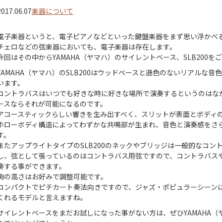
2017.06.07
楽器について
電子楽器というと、電子ピアノなどといった鍵盤楽器をまず思い浮かべ
チェロなどの弦楽器においても、電子楽器は存在します。
今回はその中からYAMAHA（ヤマハ）のサイレントベース、SLB200を
YAMAHA（ヤマハ）のSLB200はウッドベースと遜色のないリアルな
います。
コントラバスはいつでも好きな時に好きな場所で演奏するというのはな
ースならそれが可能になるのです。
アコースティックらしい響きを生み出すべく、スリットが表面とボディ
ホローボディ構造によってわずかな共鳴部が生まれ、音色と演奏感をさ
す。
またアップライトタイプのSLB200のネックやブリッジは一般的なコン
し、弦として張っているのはコントラバス用弦ですので、コントラバス
奏する事ができます。
駒の高さはお好みで調整可能です。
コンパクトでピチカート奏法向きですので、ジャズ・ポピュラーシーン
くれるモデルと言えますね。
サイレントベースをまだお試しになった事がない方は、ぜひYAMAHA（ヤ