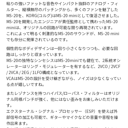
粘りの強いファットな音色やインパクト抜群のアナログ・フィ
ルター、縦横無尽のパッチングから、多くのファンを魅了した
MS-20を、KORG(コルグ)はMS-20 miniとして復活させました。
MS-20を開発したエンジニアが責任監修として携わったMS-20
miniは、オリジナルの回路が可能な限り再現されています。
これによって明るく刺激的なMS-20のサウンドが、MS-20 mini
でも存分に発揮されているのです。
個性的なボディデザインは一回り小さくなりつつも、必要な回
路はしっかりと収まっています。
MS-20の独特なシンセシスはMS-20miniでも健在で、2系統オシ
レーターはリング・モジュレーターを有するなど、2VCO / 2VCF
/ 2VCA / 2EG / 1LFO構成となっています。
VCAはMS-20の設計を受け継ぎながら、ノイズは少なくなってい
る点が嬉しいですね。
またレゾナンスを持つハイパス/ローパス・フィルターはオリジ
ナル同様パンチが強く、他にはない歪みをお楽しみいただけま
す。
エクスターナル・シグナル・プロセッサー（ESP）を使えば外
部信号の加工も可能で、ギターやマイクなどの音量や音程を操
作出来ます。