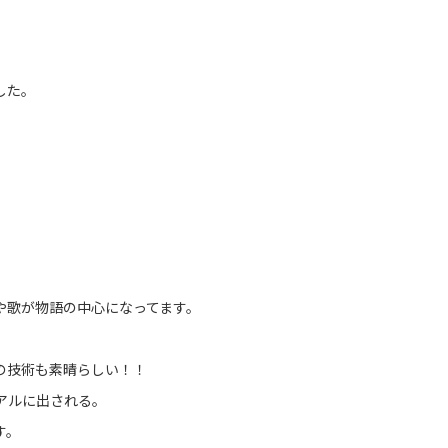
した。
や歌が物語の中心になってます。
の技術も素晴らしい！！
アルに出される。
す。