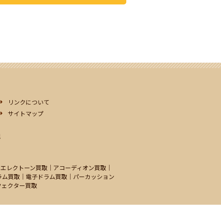
リンクについて
サイトマップ
記
｜エレクトーン買取｜アコーディオン買取｜
ラム買取｜電子ドラム買取｜パーカッション
フェクター買取