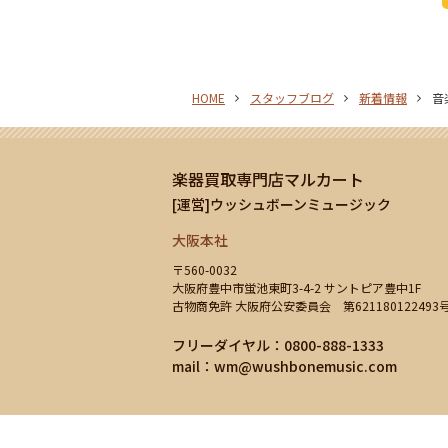
HOME
スタッフブログ
新着情報
音
楽器買取専門店マルカート
[運営]ウッシュボーンミュージック
大阪本社
〒560-0032
大阪府豊中市蛍池東町3-4-2 サントピア豊中1F
古物商免許 大阪府公安委員会 第621180122493
フリーダイヤル：0800-888-1333
mail：
wm@wushbonemusic.com