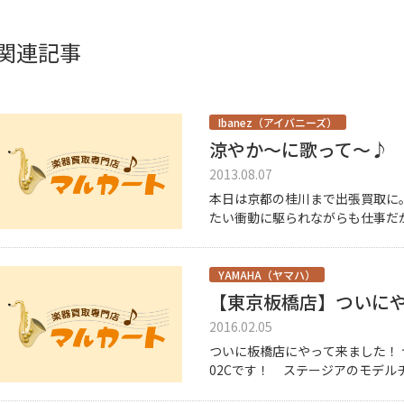
関連記事
Ibanez（アイバニーズ）
涼やか～に歌って～♪
2013.08.07
本日は京都の桂川まで出張買取に。
たい衝動に駆られながらも仕事だ
でも入りゃ涼しくなるのではないか
YAMAHA（ヤマハ）
2016.02.05
ついに板橋店にやって来ました！ 
02Cです！ ステージアのモデルチ
にもよく入荷がありましたが、初め