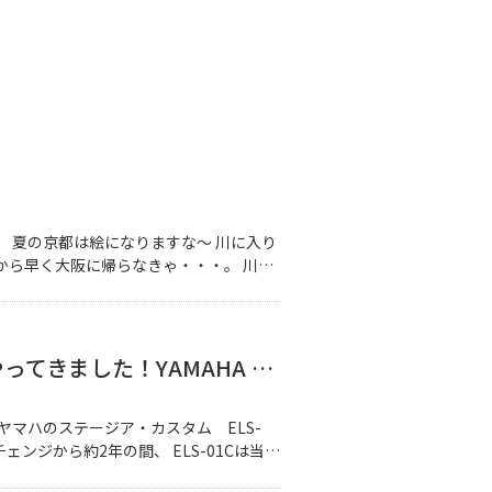
 夏の京都は絵になりますな～ 川に入り
から早く大阪に帰らなきゃ・・・。 川に
。 あぁ～涼しさを味わ […]
【東京板橋店】ついにやってきました！YAMAHA ELS-02C！
ヤマハのステージア・カスタム ELS-
ェンジから約2年の間、 ELS-01Cは当店
てやってきま […]