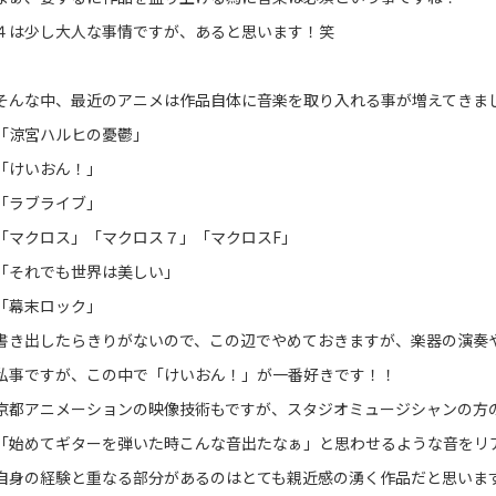
４は少し大人な事情ですが、あると思います！笑
そんな中、最近のアニメは作品自体に音楽を取り入れる事が増えてきま
「涼宮ハルヒの憂鬱」
「けいおん！」
「ラブライブ」
「マクロス」「マクロス７」「マクロスF」
「それでも世界は美しい」
「幕末ロック」
書き出したらきりがないので、この辺でやめておきますが、楽器の演奏
私事ですが、この中で「けいおん！」が一番好きです！！
京都アニメーションの映像技術もですが、スタジオミュージシャンの方
「始めてギターを弾いた時こんな音出たなぁ」と思わせるような音をリ
自身の経験と重なる部分があるのはとても親近感の湧く作品だと思いま