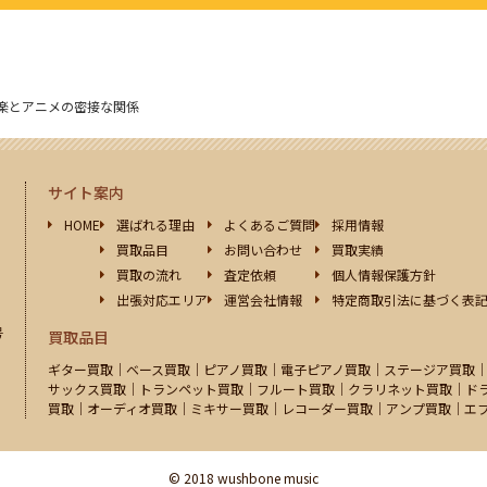
楽とアニメの密接な関係
サイト案内
HOME
選ばれる理由
よくあるご質問
採用情報
買取品目
お問い合わせ
買取実績
買取の流れ
査定依頼
個人情報保護方針
出張対応エリア
運営会社情報
特定商取引法に基づく表
号
買取品目
ギター買取｜ベース買取｜ピアノ買取｜電子ピアノ買取｜ステージア買取
サックス買取｜トランペット買取｜フルート買取｜クラリネット買取｜ド
買取｜オーディオ買取｜ミキサー買取｜レコーダー買取｜アンプ買取｜エ
© 2018 wushbone music