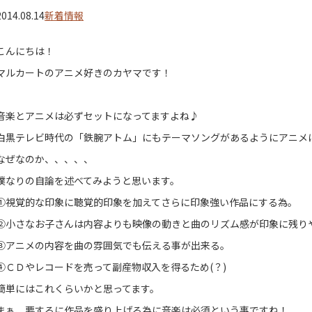
2014.08.14
新着情報
こんにちは！
マルカートのアニメ好きのカヤマです！
音楽とアニメは必ずセットになってますよね♪
白黒テレビ時代の「鉄腕アトム」にもテーマソングがあるようにアニメ
なぜなのか、、、、、
僕なりの自論を述べてみようと思います。
①視覚的な印象に聴覚的印象を加えてさらに印象強い作品にする為。
②小さなお子さんは内容よりも映像の動きと曲のリズム感が印象に残り
③アニメの内容を曲の雰囲気でも伝える事が出来る。
④ＣＤやレコードを売って副産物収入を得るため(？)
簡単にはこれくらいかと思ってます。
まぁ、要するに作品を盛り上げる為に音楽は必須という事ですね！