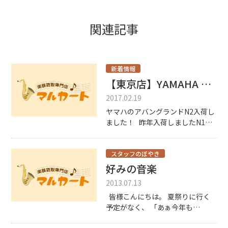
関連記事
新着情報
【東京店】YAMAHA N2入荷しました！
2017.02.19
ヤマハのアバングランドN2入荷し
ました！ 昨年入荷しましたN1に
引き続き2台目のAvantGrand（ア
バングランド）です。 本体重量は
なんと！142kg！ クラビノーバ約
スタッフのぼやき
2台分です。電子ピアノの中では超
好みの音楽
重 […]
2013.07.13
皆様こんにちは。 夏祭りに行く
予定がなく、 「あぁ今年も
か・・・・」と、遠い目をしてい