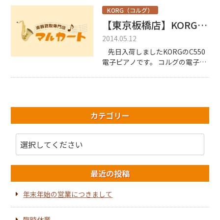
る僕です。 あぁ・・・ ところ
で・・・ 偶然見てしまった！とお
KORG（コルグ）
っしゃる方もいるとは思います
【東京板橋店】KORG C550 珍しい！？コルグの大型電子ピアノ
が、 このブログ […]
2014.05.12
先日入荷しましたKORGのC550
電子ピアノです。 コルグの電子ピ
アノでは珍しい大型のものです。
現在のKORG（コルグ）のホーム
ページを覗いてみても、 おしゃれ
な […]
カテゴリー
最近の投稿
年末年始の営業につきまして
臨時休業