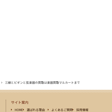
三線とビギンと弦楽器の買取は楽器買取マルカートまで
サイト案内
HOME
選ばれる理由
よくあるご質問
採用情報