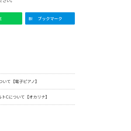
ださい。
E
ブックマーク
Sについて【電子ピアノ】
 アルトCについて【オカリナ】