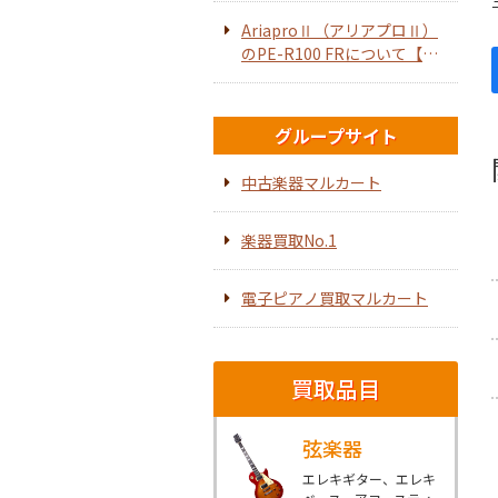
AriaproⅡ（アリアプロⅡ）
のPE-R100 FRについて【エ
レキギター】
グループサイト
中古楽器マルカート
楽器買取No.1
電子ピアノ買取マルカート
買取品目
弦楽器
エレキギター、エレキ