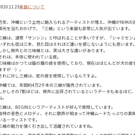
2010.11.23
楽器について
近年、沖縄という土地に魅入られるアーティストが増え、沖縄がNHKの
脚光を浴たおかげで、「三線」という楽器も非常に人気が出ています。
三線は、通常「サンシン」と呼ばれることが多いですが、「シャミセン
いずれも弦は三本、見た目はそれほど違いを感じないようにも思います
しかし県外との三味線とは、実は大きな違いがあります。
それは、本体に使われている皮。
三味線はかつては猫の腹の皮を使用しており、現在はほとんどが犬の皮
ますが…）。
それに対し三線は、蛇の皮を使用しているんですよ。
沖縄では、年間約4万2千本の三線が販売されています。
しかしその7割ほどは、県外に出荷されているというデータもあるほど
ね。
三線は、BEGINというアーティストが好んで使用しています。
独特の音色とメロディ、それに歌声が相まって沖縄ムードたっぷりの素
いるーティストです。
三線の魅力を強く引き出して活躍されていますね。