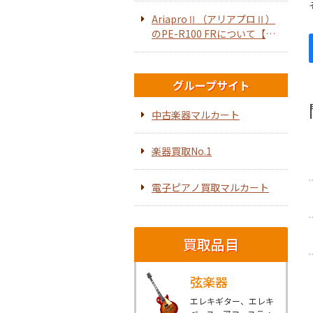
AriaproⅡ（アリアプロⅡ）
のPE-R100 FRについて【エ
レキギター】
グループサイト
中古楽器マルカート
楽器買取No.1
電子ピアノ買取マルカート
買取品目
弦楽器
エレキギター、エレキ