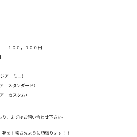
レイ） １００，０００円
円
テージア ミニ)
テージア スタンダード）
テージア カスタム）
もり、まずはお問い合わせ下さい。
！夢を！壊さぬように頑張ります！！