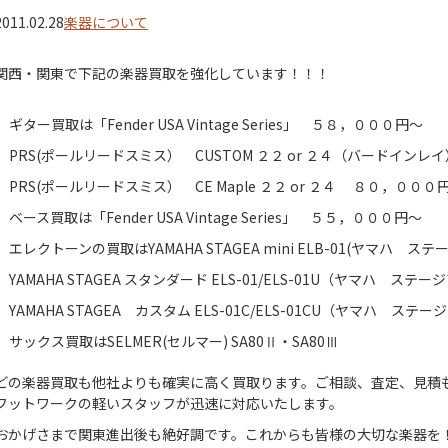
2011.02.28
楽器について
関西・関東で下記の楽器買取を強化しています！！！
ギター買取は「Fender USA Vintage Series」 ５８，０００円～
PRS(ポールリードスミス） CUSTOM ２２ or ２４（バードイン
PRS(ポールリードスミス） CE Maple ２２ or ２４ ８０，０００
ベース買取は「Fender USA Vintage Series」 ５５，０００円～
エレクトーンの買取はYAMAHA STAGEA mini ELB-01(ヤマハ ス
YAMAHA STAGEA スタンダード ELS-01/ELS-01U（ヤマハ ス
YAMAHA STAGEA カスタム ELS-01C/ELS-01CU（ヤマハ ス
サックス買取はSELMER(セルマー) SA80Ⅱ・SA80Ⅲ
どの楽器買取も他社よりも確実に高く買取ります。ご相談、査定、見積
フットワークの軽いスタッフが迅速に対応いたします。
おかげさまで関東進出後も絶好調です。これからも皆様の大切な楽器を