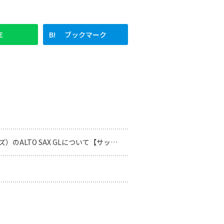
E
ブックマーク
）のALTO SAX GLについて【サックス】
】