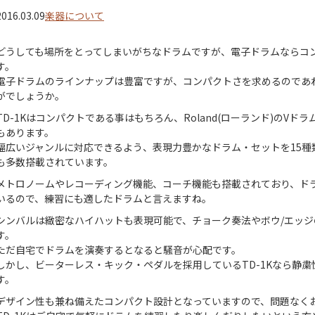
2016.03.09
楽器について
どうしても場所をとってしまいがちなドラムですが、電子ドラムならコ
す。
電子ドラムのラインナップは豊富ですが、コンパクトさを求めるのであればRo
がでしょうか。
TD-1Kはコンパクトである事はもちろん、Roland(ローランド)のV
もあります。
幅広いジャンルに対応できるよう、表現力豊かなドラム・セットを15種
も多数搭載されています。
メトロノームやレコーディング機能、コーチ機能も搭載されており、ド
いるので、練習にも適したドラムと言えますね。
シンバルは緻密なハイハットも表現可能で、チョーク奏法やボウ/エッ
す。
ただ自宅でドラムを演奏するとなると騒音が心配です。
しかし、ビーターレス・キック・ペダルを採用しているTD-1Kなら静
す。
デザイン性も兼ね備えたコンパクト設計となっていますので、問題なく