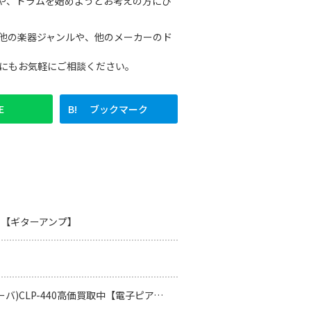
方や、ドラムを始めようとお考えの方にぴ
く、他の楽器ジャンルや、他のメーカーのド
たい際にもお気軽にご相談ください。
E
ブックマーク
いて【ギターアンプ】
ーバ)CLP-440高価買取中【電子ピアノ買取】