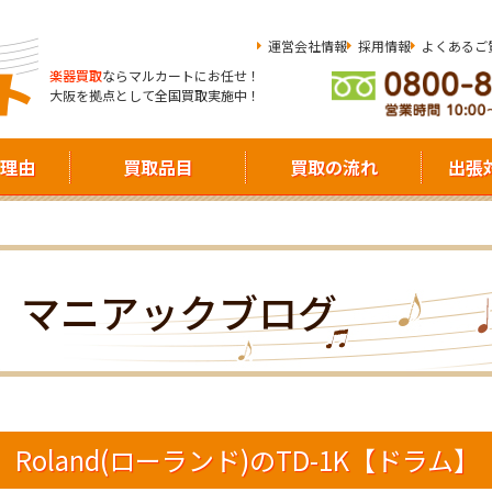
運営会社情報
採用情報
よくあるご
楽器買取
ならマルカートにお任せ！
大阪を拠点として全国買取実施中！
理由
買取品目
買取の流れ
出張
マニアックブログ
Roland(ローランド)のTD-1K【ドラム】