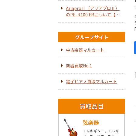
AriaproⅡ（アリアプロⅡ）
のPE-R100 FRについて【エ
レキギター】
グループサイト
中古楽器マルカート
楽器買取No.1
電子ピアノ買取マルカート
買取品目
弦楽器
エレキギター、エレキ