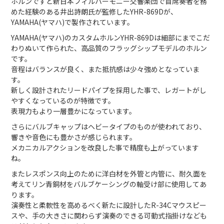
ホルンですと新日本フィルハーモニー交響楽団で首席奏者を務
めた経験のある井出詩朗氏が監修したYHR-869Dが、
YAMAHA(ヤマハ)で製作されています。
YAMAHA(ヤマハ)のカスタムホルンYHR-869Dは細部にまでこだ
わりぬいて作られた、高品質のフラッグシップモデルのホルン
です。
音程はバランスが良く、また抵抗感は少々強めとなっていま
す。
新しく設計されたリードパイプを採用した事で、レガートがし
やすくなっているのが特徴です。
表現力もより一層豊かになっています。
さらにバルブキャップはヘビータイプのものが使われており、
響きや音色にも豊かさが感じられます。
メカニカルアクションを改良した事で精度も上がっています
ね。
またレスポンス向上のために洋白材を外管と内管に、耐久面を
考えてリン青銅材をバルブケーシングの軸受け部に使用してあ
ります。
演奏性と柔軟性を高めるべく新たに設計したR-34Cマウスピー
スや、手の大きさに関わらず演奏のできる可動式指掛けなども