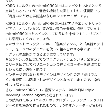
うか。
KORG（コルグ）のmicroKORG XL+はコンパクトであるという
点はもちろんですが、音色や機能も充実しており、演奏面でも
ご満足いただける事間違いなしのシンセサイザーです。
KORG（コルグ）のmicroKORG XL+はピアノやエレクトリック
ピアノ、オルガンなど、質の高い音色を豊富に搭載しています。
microKORG XL+をメインとして使うにも十分ですし、サブとし
ても活躍してくれるでしょう。
またサウンドセレクターでは、「音楽ジャンル」と「楽器カテゴ
リー」を、２つのダイヤルを使って組み合わせる事によってプ
ログラムの選択ができるようになっています。
音楽ジャンルを固定してのプログラム・チェンジや、楽器カテ
ゴリーを固定してバリエーションの違うボコーダーを選ぶなど
といった使い方も可能です。
ビンテージ感じ溢れるデザインはデザイン性の高さだけでな
く、機能面にも配慮されたデザインとなっていますので、操作
性も抜群ですね。
さらにmicroKORG XL+の音源システムにはMMT(Multiple
Modeling Technology)が搭載されています。
この技術はKORG（コルグ）のアナログ・モデリング・テクノロ
ジーの粋を集めて作られたもので、2つのオシレーターが使われ