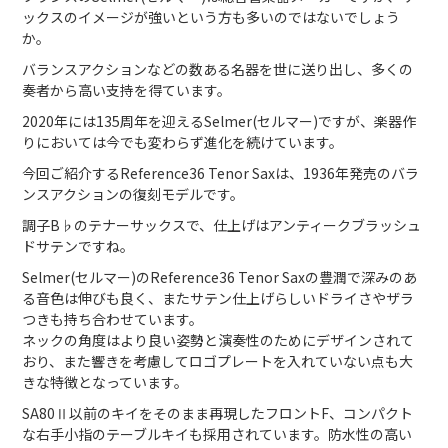
ックスのイメージが強いという方も多いのではないでしょう
か。
バランスアクションなどの数ある名器を世に送り出し、多くの
奏者から高い支持を得ています。
2020年には135周年を迎えるSelmer(セルマー)ですが、楽器作
りにおいては今でも変わらず進化を続けています。
今回ご紹介するReference36 Tenor Saxは、1936年発売のバラ
ンスアクションの復刻モデルです。
調子B♭のテナーサックスで、仕上げはアンティークブラッシュ
ドサテンですね。
Selmer(セルマー)のReference36 Tenor Saxの豊潤で深みのあ
る音色は伸びも良く、またサテン仕上げらしいドライさやザラ
つきも持ち合わせています。
ネックの角度はより良い姿勢と演奏性のためにデザインされて
おり、また響きを考慮してロゴプレートを入れていない点も大
きな特徴となっています。
SA80Ⅱ以前のキイをそのまま再現したフロントF、コンパクト
な右手小指のテーブルキイも採用されています。防水性の高い