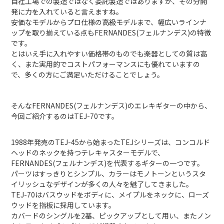
自社工場での製造ではなく委託製造ではありますが、その分開
発に力を入れていると言えますね。
安価なモデルからプロ仕様の高級モデルまで、幅広いラインナ
ップを取り揃えている点もFERNANDES(フェルナンデス)の特徴
です。
とはいえ手に入れやすい価格帯のものでも楽器としての質は高
く、また実用的でコストパフォーマンスにも優れていますの
で、多くの方にご満足いただけることでしょう。
そんなFERNANDES(フェルナンデス)のエレキギターの中から、
今回ご紹介するのはTEJ-70です。
1988年発売のTEJ-45から始まったTEJシリーズは、コンコルド
ヘッドのネックを持つテレキャスターモデルで、
FERNANDES(フェルナンデス)を代表するギターの一つです。
パーツはすっきりとシンプル、カラーはモノトーンというスタ
イリッシュなデザインが多くの人々を魅了してきました。
TEJ-70はバスウッドをボディに、メイプルをネックに、ローズ
ウッドを指板に採用しています。
カバードのシングルを2基、ピックアップとして用い、またノン