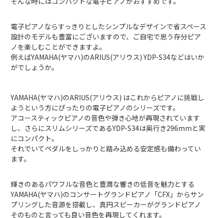
そんな時にはコンパクトな電子ピアノがおすすめです。
電子ピアノならすっきりとしたシンプルなデザインで省スペース
設計のモデルも豊富にございますので、ご自宅で思う存分ピア
ノを楽しむことができますよ。
例えばYAMAHA(ヤマハ)のARIUS(アリウス) YDP-S34などはいか
がでしょうか。
YAMAHA(ヤマハ)のARIUS(アリウス) はこれからピアノに挑戦し
ようという方にぴったりの電子ピアノのシリーズです。
アコースティックピアノの音色や弾き心地が再現されています
し、さらにスリムシリーズであるYDP-S34は奥行き296mmと実
にコンパクト。
それでいてペダルをしっかりと踏み込める安定感も備わってい
ます。
輝きのあるパワフルな音色と豊潤な響きの低音を魅力とする
YAMAHA(ヤマハ)のコンサートグランドピアノ「CFX」からサン
プリングした音源を搭載し、真円スピーカーがグランドピアノ
そのものと言っても良い音色を再現してくれます。