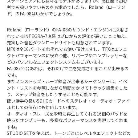
ステージピアノにも様々なモデルがありますが、高性能で初心
者でも扱いやすいものをお求めでしたら、Roland（ローラン
ド）のFA-08はいかがでしょうか。
Roland（ローランド）のFA-08のサウンド・エンジンに採用さ
れているINTEGRA-7直系はプロからの評価が高いことに加え、
充実した音色ダウンロードサイトも用意されています。
MFXは全16パートそれぞれでお使い頂けますし、TFXはエフェ
クトパフォーマンスに役立つ他、リバーブやコンプレッサーな
どのパワフルなエフェクトシステムもございます。
FA-08が1台あれば、それだけで曲を完成させることが出来るの
です。
またノンストップ・ループ録音が出来るシーケンサーは、イベ
ント・リストを参照しながら時間をかけてトラック編集をした
り、ステップ録音をしたりすることも可能です。
使い勝手の良いSDHCカードへのステレオ・オーディオ・ファイ
ルとしての保存にも対応しています。
オーディオ・フレーズを瞬時に再生してくれる16個のパッドを
使ったサンプラーも、多様なパフォーマンスを実現してくれま
すね。
STUDIO SETを使えば、トーンごとにレベルやエフェクトなどの