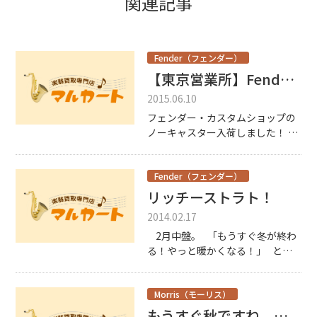
関連記事
Fender（フェンダー）
【東京営業所】Fender Custom Shop 1951Nocaster入荷しました！
2015.06.10
フェンダー・カスタムショップの
ノーキャスター入荷しました！ ブ
ロードキャスターという名前で売
り出されたギターがグレッチから
「うちのドラムと同じ名前や
Fender（フェンダー）
ん！」と言われてからヘッドのロ
リッチーストラト！
ゴが取り外されたころの復刻モデ
2014.02.17
ルです。 モ […]
2月中盤。 「もうすぐ冬が終わ
る！やっと暖かくなる！」 と思
っていながら3月になって、 「あ
れ、3月ってこんなに寒かったっ
け？」 と、毎 […]
Morris（モーリス）
もうすぐ秋ですね。楽器してみませんか？