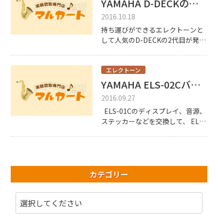
YAMAHA D-DECKの後継機、ELC-02が発表されました！
何卒よろしくお願い申し上げま
2016.10.18
す。 […]
持ち運びができるエレクトーンと
して人気のD-DECKの2代目が発表
されたようです。 その名も「ELC-
02」。 メーカーサイト
http://jp.yamaha.com/products/
エレクトーン
musical-i […]
YAMAHA ELS-02Cバイタライズです！ついでにELS-02Cとの違い！
2016.09.27
ELS-01Cのディスプレイ、音源、
ステッカーなどを交換して、 ELS-
02Cと同等の機能を持たせたエレ
クトーンです！ この機種を見て
真っ先に思い浮かんだのがこちら
↓ https://www. […]
カテゴリー