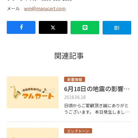
メール
wm@marucart.com
関連記事
新着情報
6月18日の地震の影響につきまして。
2018.06.18
日頃からご愛顧頂き誠にありがと
うございます。 本日発生しました
地震の影響により、お電話が繋が
らない状態です。 （大阪本店） ま
た、店舗での対応も難しい状況で
エレクトーン
す。 追って更新したしますので、