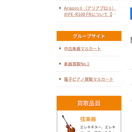
AriaproⅡ（アリアプロⅡ）
のPE-R100 FRについて【エ
レキギター】
グループサイト
中古楽器マルカート
楽器買取No.1
電子ピアノ買取マルカート
買取品目
弦楽器
エレキギター、エレキ