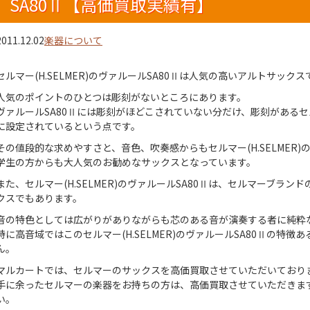
SA80Ⅱ【高価買取実績有】
2011.12.02
楽器について
セルマー(H.SELMER)のヴァルールSA80Ⅱは人気の高いアルトサックス
人気のポイントのひとつは彫刻がないところにあります。
ヴァルールSA80Ⅱには彫刻がほどこされていない分だけ、彫刻がある
に設定されているという点です。
その値段的な求めやすさと、音色、吹奏感からもセルマー(H.SELMER)
学生の方からも大人気のお勧めなサックスとなっています。
また、セルマー(H.SELMER)のヴァルールSA80Ⅱは、セルマーブラ
クスでもあります。
音の特色としては広がりがありながらも芯のある音が演奏する者に純粋
特に高音域ではこのセルマー(H.SELMER)のヴァルールSA80Ⅱの特
ん。
マルカートでは、セルマーのサックスを高価買取させていただいており
手に余ったセルマーの楽器をお持ちの方は、高価買取させていただきま
い。