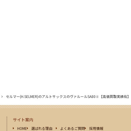
セルマー(H.SELMER)のアルトサックスのヴァルールSA80Ⅱ【高価買取実績有】
サイト案内
HOME
選ばれる理由
よくあるご質問
採用情報