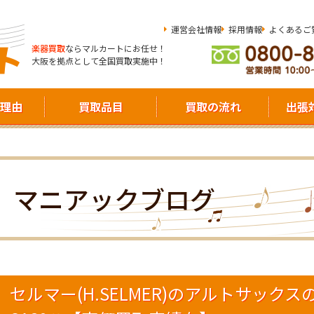
運営会社情報
採用情報
よくあるご
楽器買取
ならマルカートにお任せ！
大阪を拠点として全国買取実施中！
理由
買取品目
買取の流れ
出張
マニアックブログ
セルマー(H.SELMER)のアルトサック