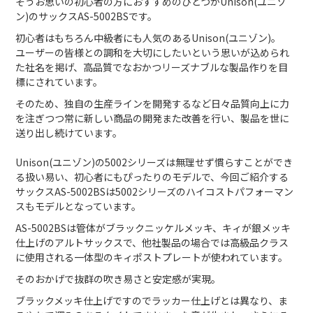
そうお思いの初心者の方におすすめのひとつがUnison(ユニゾ
ン)のサックスAS-5002BSです。
初心者はもちろん中級者にも人気のあるUnison(ユニゾン)。
ユーザーの皆様との調和を大切にしたいという思いが込められ
た社名を掲げ、高品質でなおかつリーズナブルな製品作りを目
標にされています。
そのため、独自の生産ラインを開発するなど日々品質向上に力
を注ぎつつ常に新しい商品の開発また改善を行い、製品を世に
送り出し続けています。
Unison(ユニゾン)の5002シリーズは無理せず慣らすことができ
る扱い易い、初心者にもぴったりのモデルで、今回ご紹介する
サックスAS-5002BSは5002シリーズのハイコストパフォーマン
スもモデルとなっています。
AS-5002BSは管体がブラックニッケルメッキ、キィが銀メッキ
仕上げのアルトサックスで、他社製品の場合では高級品クラス
に使用される一体型のキィポストプレートが使われています。
そのおかげで抜群の吹き易さと安定感が実現。
ブラックメッキ仕上げですのでラッカー仕上げとは異なり、ま