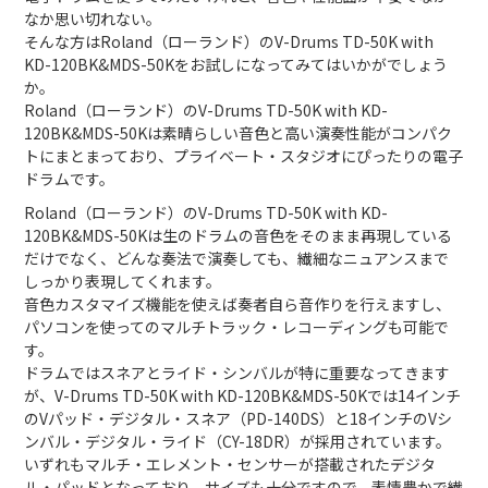
なか思い切れない。
そんな方はRoland（ローランド）のV-Drums TD-50K with
KD-120BK&MDS-50Kをお試しになってみてはいかがでしょう
か。
Roland（ローランド）のV-Drums TD-50K with KD-
120BK&MDS-50Kは素晴らしい音色と高い演奏性能がコンパク
トにまとまっており、プライベート・スタジオにぴったりの電子
ドラムです。
Roland（ローランド）のV-Drums TD-50K with KD-
120BK&MDS-50Kは生のドラムの音色をそのまま再現している
だけでなく、どんな奏法で演奏しても、繊細なニュアンスまで
しっかり表現してくれます。
音色カスタマイズ機能を使えば奏者自ら音作りを行えますし、
パソコンを使ってのマルチトラック・レコーディングも可能で
す。
ドラムではスネアとライド・シンバルが特に重要なってきます
が、V-Drums TD-50K with KD-120BK&MDS-50Kでは14インチ
のVパッド・デジタル・スネア（PD-140DS）と18インチのVシ
ンバル・デジタル・ライド（CY-18DR）が採用されています。
いずれもマルチ・エレメント・センサーが搭載されたデジタ
ル・パッドとなっており、サイズも十分ですので、表情豊かで繊