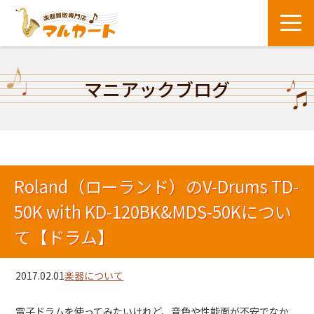
マニアックブログ
Roland（ローランド）のV-Drums TD-
50K with KD-120BK&MDS-50Kについ
て【ドラム】
2017.02.01
楽器について
電子ドラムを使ってみたいけれど、音色や性能面が不安でなか