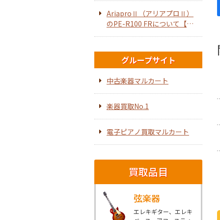
AriaproⅡ（アリアプロⅡ）
のPE-R100 FRについて【エ
レキギター】
グループサイト
中古楽器マルカート
楽器買取No.1
電子ピアノ買取マルカート
買取品目
弦楽器
エレキギター、エレキ