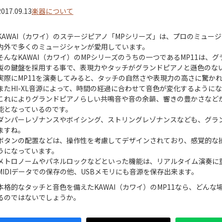
2017.09.13
楽器について
KAWAI（カワイ）のステージピアノ「MPシリーズ」は、プロのミュー
内外で多くのミュージシャンが愛用しています。
そんなKAWAI（カワイ）のMPシリーズのうちの一つであるMP11は、
製の鍵盤を採用する事で、表現力やタッチがグランドピアノと遜色のな
実際にMP11を演奏してみると、タッチの自然さや表現力の高さに驚か
またHI-XL音源によって、時間の経過に合わせて音色が変化するように
これによりグランドピアノらしい共鳴音や音の余韻、響きの豊かさなど
能となっているのです。
ダンパーレゾナンスやボイシング、ストリングレゾナンスなども、グラ
ますね。
ボタンの配置などは、操作性を考慮してデザインされており、感覚的な
うになっています。
メトロノームやパネルロックなどといった機能は、リアルタイム演奏に
MIDIデータでの保存の他、USBメモリにも音源を保存出来ます。
本格的なタッチと音色を備えたKAWAI（カワイ）のMP11なら、どん
るのではないでしょうか。