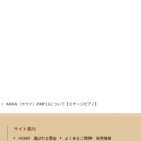
KAWAI（カワイ）のMP11について【ステージピアノ】
サイト案内
HOME
選ばれる理由
よくあるご質問
採用情報