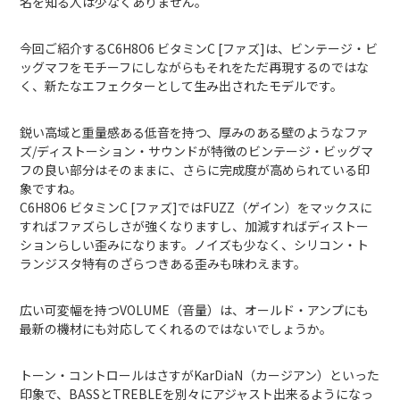
名を知る人は少なくありません。
今回ご紹介するC6H8O6 ビタミンC [ファズ]は、ビンテージ・ビ
ッグマフをモチーフにしながらもそれをただ再現するのではな
く、新たなエフェクターとして生み出されたモデルです。
鋭い高域と重量感ある低音を持つ、厚みのある壁のようなファ
ズ/ディストーション・サウンドが特徴のビンテージ・ビッグマ
フの良い部分はそのままに、さらに完成度が高められている印
象ですね。
C6H8O6 ビタミンC [ファズ]ではFUZZ（ゲイン）をマックスに
すればファズらしさが強くなりますし、加減すればディストー
ションらしい歪みになります。ノイズも少なく、シリコン・ト
ランジスタ特有のざらつきある歪みも味わえます。
広い可変幅を持つVOLUME（音量）は、オールド・アンプにも
最新の機材にも対応してくれるのではないでしょうか。
トーン・コントロールはさすがKarDiaN（カージアン）といった
印象で、BASSとTREBLEを別々にアジャスト出来るようになっ