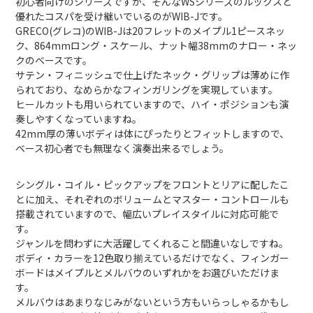
初心者向けのシリーズですが、そんなWSシリーズのルックスと
優れたコスパを受け継いでいるのがWIB-Jです。
GRECO(グレコ)のWIB-Jは20フレットのメイプル1ピースネッ
ク、864mmロング・スケール、ナット幅38mmのナロー・ネッ
クのベースです。
サテン・フィニッシュで仕上げたネック・グリップは薄めに作
られており、なめらかなフィンガリングを実現しています。
ヒールカットも用いられていますので、ハイ・ポジションも演
奏しやすくなっていますね。
42mm厚の薄いボディは体にぴったりとフィットしますので、
ベース初心者でも無理なく演奏出来るでしょう。
シングル・コイル・ピックアップをフロントとリアに配したこ
とに加え、それぞれのボリュームとマスター・コントロールも
搭載されていますので、幅広いプレイスタイルに対応可能で
す。
ジャンルを問わずに大活躍してくれること間違いなしですね。
ボディ・カラーを12色取り揃えているだけでなく、フィンガー
ボードはメイプルとメルバウのいずれかをお選びいただけま
す。
メルバウはあまりなじみがないという方もいらっしゃるかもし