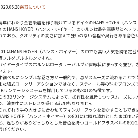
2023.06.28
楽器について
長年にわたり金管楽器を作り続けているドイツのHANS HOYER（ハン
そのHANS HOYER（ハンス・ホイヤー）のホルンは最先端機器とベ
れており、クオリティの高さに加えて狂いのない音程や奥行きある音色
801 はHANS HOYER（ハンス・ホイヤー）の中でも高い人気を誇る定
管フルダブルホルンですね。
ガイヤータイプのホルンはロータリーバルブが直線状にまっすぐ並び、
います。
中細ベルにシンプルな巻き方が一般的で、息がスムーズに流れることで
また紐式ロータリーアクションではなく、スティール製の球をブロンズ
3Bリンケージシステムを採用しているのも801の特徴です。
この3Bリンケージシステムによって、操作性を維持しつつスムーズにレ
で、演奏中にストレスを感じる心配もありません。
それぞれの手の大きさに合わせてフィンガーフックを動かすこともでき
HANS HOYER（ハンス・ホイヤー）の801には晴れ晴れとしたまばゆい
と、温もりがありどっしりとした音色を持つゴールドブラスベルの801G
選びください。