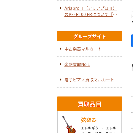
AriaproⅡ（アリアプロⅡ）
のPE-R100 FRについて【エ
レキギター】
グループサイト
中古楽器マルカート
楽器買取No.1
電子ピアノ買取マルカート
買取品目
弦楽器
エレキギター、エレキ