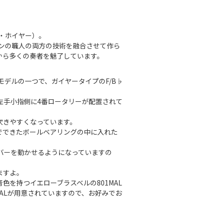
ス・ホイヤー）。
テランの職人の両方の技術を融合させて作ら
から多くの奏者を魅了しています。
番モデルの一つで、ガイヤータイプのF/B♭
左手小指側に4番ロータリーが配置されて
吹きやすくなっています。
でできたボールベアリングの中に入れた
バーを動かせるようになっていますの
ますよ。
音色を持つイエローブラスベルの801MAL
ALが用意されていますので、お好みでお