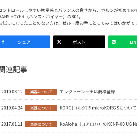
コントロールしやすい吹奏感とバランスの良さから、ホルンが初めての
HANS HOYER（ハンス・ホイヤー）の801。
お試しになったことのない方は、ぜひ一度お手にとってみてはいかがで
シェア
ポスト
LIN
関連記事
2010.08.12
エレクトーン＝実は商標登録
楽器について
2019.04.24
KORG(コルグ)のmicroKORG Sにつ
楽器について
2017.01.11
KoAloha（コアロハ）のKCNP-00 UG 
楽器について