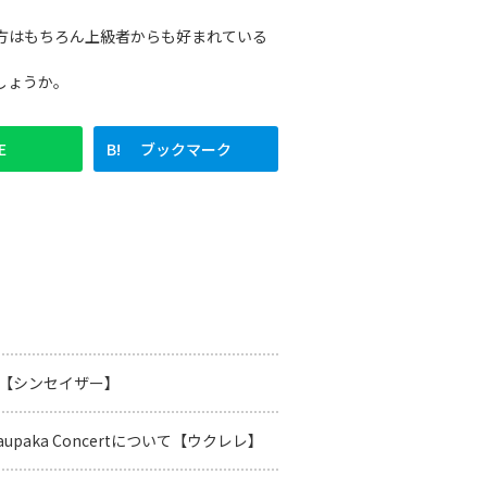
方はもちろん上級者からも好まれている
しょうか。
E
ブックマーク
いて【シンセイザー】
Naupaka Concertについて【ウクレレ】