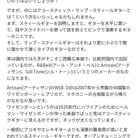
いのではないでしょうか？
ですが、中にはアコースティック・ラップ・スティールギターと
は？という方もいらっしゃるかもしれません。
まず、スティールギターを説明しますと、ギターを水平に置い
て、指やスライドバーを使って弦を抑えてピックで演奏するギタ
ーのことです。
そして、ラップ・スティールギターはそれより更に小ぶりで膝
に寝かせて弾くタイプのギターなのです。
実は国内では入手がそこそこ困難な楽器で、比較的国内で出回
っているのが、R&Bell(アール・アンド・ベル)とArtisan(アーテ
ィザン)、Gill Tone(ジル・トーン)という三つのメーカーのもの
になります。
Artisan(アーティザン)のWSB-100は2007年から市販の中国製の
ワイゼンボーン・レプリカで、マホガニーの合板製ながら鳴り
がなかなか良いです。
ワイゼンボーンというのは1920年代にハワイアンのためにヘル
マン・ワイゼンボーンが作った楽器でぱっと見はアコースティッ
クギターに見えるのですが、ネックが太くなっています。
一般的にアコギやエレキギターよりも演奏の難易度が高いと言
われているスティール・ギターですが、オープンチューニングで