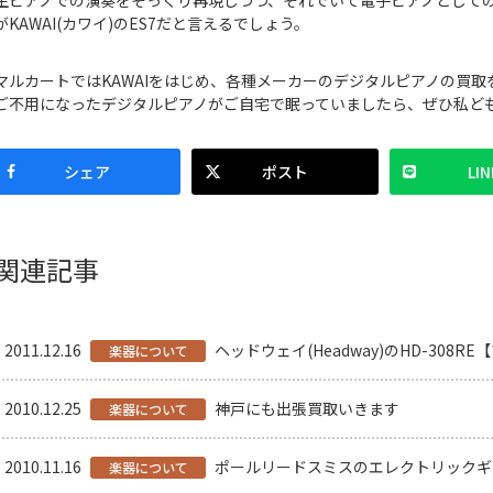
生ピアノでの演奏をそっくり再現しつつ、それでいて電子ピアノとして
がKAWAI(カワイ)のES7だと言えるでしょう。
マルカートではKAWAIをはじめ、各種メーカーのデジタルピアノの買取
ご不用になったデジタルピアノがご自宅で眠っていましたら、ぜひ私ど
シェア
ポスト
LIN
関連記事
2011.12.16
ヘッドウェイ(Headway)のHD-30
楽器について
2010.12.25
神戸にも出張買取いきます
楽器について
2010.11.16
ポールリードスミスのエレクトリックギ
楽器について