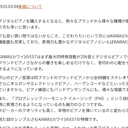
2015.03.04
楽器について
デジタルピアノを購入するとなると、色々なブランドから様々な機種が
う方も多いと思います。
でも安い買い物ではないからこそ、こだわりたいという方にはKAWAI(
機能面も充実しており、表現力も豊かなデジタルピアノといえばKAWAI(
KAWAI(カワイ)のES7はまず最大同時発音数が256音とデジタルピアノ
グランドピアノさながらの響きを楽しめるだけでなく、音切れの心配を
きるようになっています。
肝心のピアノ音源は同ブランドのグランドピアノから全88鍵をステレオ
さらにオルガンやエレクトリックピアノ、ハープシコードなどといった3
ていますから、ピアノ練習にもバンドアンサンブルにも、様々な場面で
また、「プログレッシブ ハーモニック イメージング（PHI）」という
明に表現されるようになっている点も魅力のひとつですね。
スピーカーのクオリティも高く、本物のピアノを弾いているのと変わら
見た目のシンプルさもKAWAI(カワイ)のES7の特徴です。