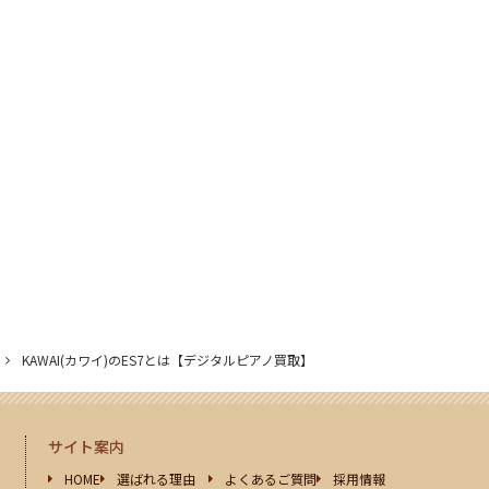
KAWAI(カワイ)のES7とは【デジタルピアノ買取】
サイト案内
HOME
選ばれる理由
よくあるご質問
採用情報