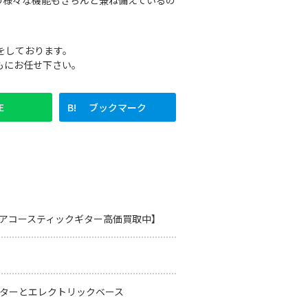
の様々な機能もきちんと兼ね備えているの
をしております。
もにお任せ下さい。
E
ブックマーク
8RE【アコースティックギター高価買取中】
ターとエレクトリックベース