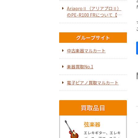
AriaproⅡ（アリアプロⅡ）
のPE-R100 FRについて【エ
レキギター】
グループサイト
中古楽器マルカート
楽器買取No.1
電子ピアノ買取マルカート
買取品目
弦楽器
エレキギター、エレキ